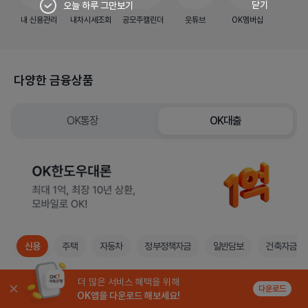
닫기
오늘 하루 그만보기
내 신용관리
내차시세조회
공모주캘린더
읏튜브
OK멤버십
다양한 금융상품
OK통장
OK대출
신용
주택
자동차
정부정책자금
일반담보
건축자금
더 많은 서비스 혜택을 위해
OK중금리생활안정대출
다운로드
OK앱을 다운로드 해보세요!
생활안정을 위한 중금리 신용대출