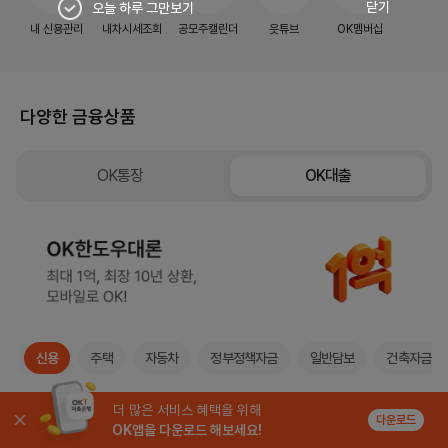
닫기
오늘 하루 그만보기
내 신용관리
내차시세조회
공모주캘린더
읏튜브
OK멤버십
다양한 금융상품
OK통장
OK대출
신용
주택
자동차
정부정책자금
일반담보
건축자금
더 많은 서비스 혜택을 위해
OK중금리생활안정대출
다운로드
OK앱을 다운로드 해보세요!
생활안정을 위한 중금리 신용대출